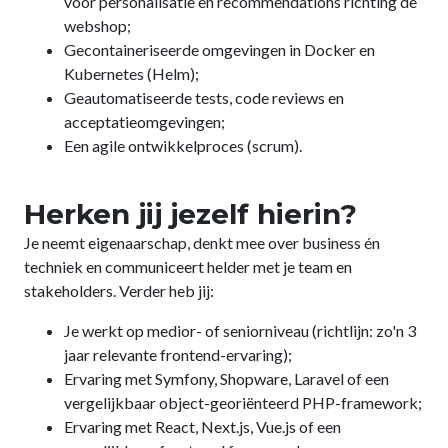
voor personalisatie en recommendations richting de
webshop;
Gecontaineriseerde omgevingen in Docker en
Kubernetes (Helm);
Geautomatiseerde tests, code reviews en
acceptatieomgevingen;
Een agile ontwikkelproces (scrum).
Herken jij jezelf hierin?
Je neemt eigenaarschap, denkt mee over business én
techniek en communiceert helder met je team en
stakeholders. Verder heb jij:
Je werkt op medior- of seniorniveau (richtlijn: zo'n 3
jaar relevante frontend-ervaring);
Ervaring met Symfony, Shopware, Laravel of een
vergelijkbaar object-georiënteerd PHP-framework;
Ervaring met React, Next.js, Vue.js of een